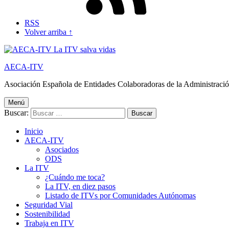
RSS
Volver arriba ↑
AECA-ITV
Asociación Española de Entidades Colaboradoras de la Administració
Menú
Buscar:
Inicio
AECA-ITV
Asociados
ODS
La ITV
¿Cuándo me toca?
La ITV, en diez pasos
Listado de ITVs por Comunidades Autónomas
Seguridad Vial
Sostenibilidad
Trabaja en ITV