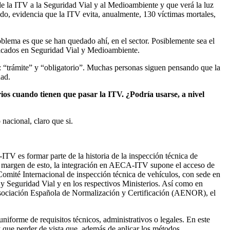
 de la ITV a la Seguridad Vial y al Medioambiente y que verá la luz
ado, evidencia que la ITV evita, anualmente, 130 víctimas mortales,
blema es que se han quedado ahí, en el sector. Posiblemente sea el
icados en Seguridad Vial y Medioambiente.
s: “trámite” y “obligatorio”. Muchas personas siguen pensando que la
dad.
rios cuando tienen que pasar la ITV. ¿Podría usarse, a nivel
nacional, claro que si.
TV es formar parte de la historia de la inspección técnica de
al margen de esto, la integración en AECA-ITV supone el acceso de
omité Internacional de inspección técnica de vehículos, con sede en
y Seguridad Vial y en los respectivos Ministerios. Así como en
Asociación Española de Normalización y Certificación (AENOR), el
forme de requisitos técnicos, administrativos o legales. En este
y que perder de vista que, además de aplicar los métodos,