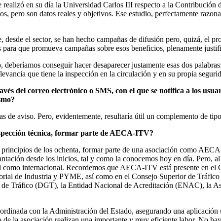
 realizó en su día la Universidad Carlos III respecto a la Contribución
os, pero son datos reales y objetivos. Ese estudio, perfectamente razon
desde el sector, se han hecho campañas de difusión pero, quizá, el pro
para que promueva campañas sobre esos beneficios, plenamente justif
io, deberíamos conseguir hacer desaparecer justamente esas dos palabra
vancia que tiene la inspección en la circulación y en su propia seguri
vés del correo electrónico o SMS, con el que se notifica a los usua
ismo?
de aviso. Pero, evidentemente, resultaría útil un complemento de tipo 
inspección técnica, formar parte de AECA-ITV?
 principios de los ochenta, formar parte de una asociación como AECA-I
ntación desde los inicios, tal y como la conocemos hoy en día. Pero, 
nal como internacional. Recordemos que AECA-ITV está presente en el C
torial de Industria y PYME, así como en el Consejo Superior de Tráfico 
ral de Tráfico (DGT), la Entidad Nacional de Acreditación (ENAC), la 
inada con la Administración del Estado, asegurando una aplicación uni
o de la asociación realizan una importante y muy eficiente labor. No ha