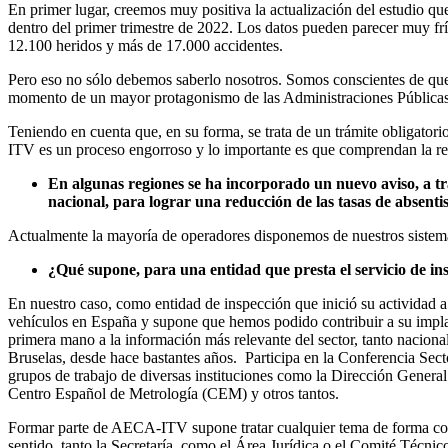
En primer lugar, creemos muy positiva la actualización del estudio que
dentro del primer trimestre de 2022. Los datos pueden parecer muy frí
12.100 heridos y más de 17.000 accidentes.
Pero eso no sólo debemos saberlo nosotros. Somos conscientes de que, 
momento de un mayor protagonismo de las Administraciones Públicas 
Teniendo en cuenta que, en su forma, se trata de un trámite obligator
ITV es un proceso engorroso y lo importante es que comprendan la rele
En algunas regiones se ha incorporado un nuevo aviso, a tra
nacional, para lograr una reducción de las tasas de absent
Actualmente la mayoría de operadores disponemos de nuestros sistemas 
¿Qué supone, para una entidad que presta el servicio de 
En nuestro caso, como entidad de inspección que inició su actividad a
vehículos en España y supone que hemos podido contribuir a su impla
primera mano a la información más relevante del sector, tanto nacio
Bruselas, desde hace bastantes años. Participa en la Conferencia Sec
grupos de trabajo de diversas instituciones como la Dirección Gene
Centro Español de Metrología (CEM) y otros tantos.
Formar parte de AECA-ITV supone tratar cualquier tema de forma coord
sentido, tanto la Secretaría, como el Área Jurídica o el Comité Técnic