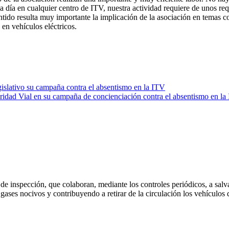
 a día en cualquier centro de ITV, nuestra actividad requiere de unos re
 sentido resulta muy importante la implicación de la asociación en tema
en vehículos eléctricos.
islativo su campaña contra el absentismo en la ITV
idad Vial en su campaña de concienciación contra el absentismo en la
inspección, que colaboran, mediante los controles periódicos, a salvar
ases nocivos y contribuyendo a retirar de la circulación los vehículos 