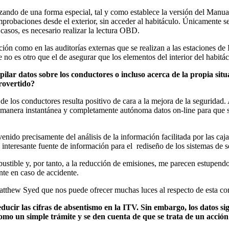
lizando de una forma especial, tal y como establece la versión del Man
mprobaciones desde el exterior, sin acceder al habitáculo. Únicamente se 
asos, es necesario realizar la lectura OBD.
ión como en las auditorías externas que se realizan a las estaciones de 
e no es otro que el de asegurar que los elementos del interior del habi
ilar datos sobre los conductores o incluso acerca de la propia situ
trovertido?
 los conductores resulta positivo de cara a la mejora de la seguridad. 
manera instantánea y completamente autónoma datos on-line para que se
nido precisamente del análisis de la información facilitada por las caj
interesante fuente de información para el rediseño de los sistemas de s
ustible y, por tanto, a la reducción de emisiones, me parecen estupend
nte en caso de accidente.
atthew Syed que nos puede ofrecer muchas luces al respecto de esta con
educir las cifras de absentismo en la ITV. Sin embargo, los datos s
omo un simple trámite y se den cuenta de que se trata de un acción